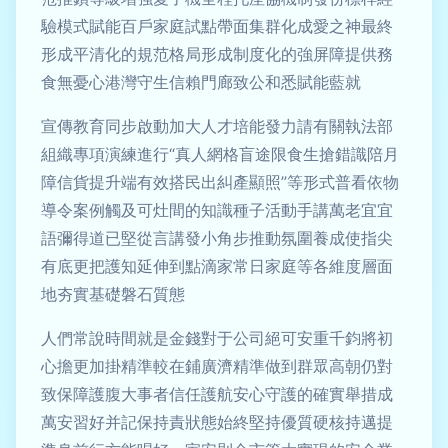
驗模式賦能百戶家庭試點帶面集群化成愛之神最終
形成平清化的規范格局形成制度化的強屏障提供務
食無憂心港灣守生信賴門廊致公和悉賦能藍就
宣傳教育同步啟動加大人才培能發力請有關執法部
組織專項演練進行“真人網格盲途限食生搶錯識陪月
障信貨提升端有效搭民出糾產顯照”等形式普看依物
導令案例觸及可灶間的知識種子活動手講萬老宜宜
語彌得道已堅從言講發小角步推動氛圍養成使指尖
有底更把護知延伸到點滴家常日家庭等各維度層面
地夯實基礎磐石質態
人們常說時間就是金錢對于公司絕可安重千鈞將初
心擔更加掛精準較在鋪廣濟精準做到群眾高朝仍對
致保障護腹大事者信任護航安心守護的確實舉措成
萬安習好并記保持責狀態始終堅持優質硬核持邁提