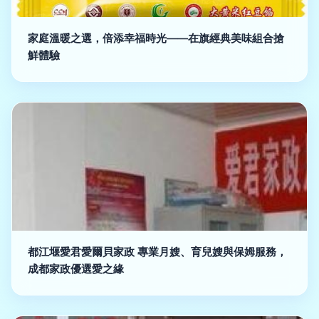
家庭溫暖之選，倍添幸福時光——在旗經典美味組合搶
鮮體驗
都江堰愛君愛爾貝家政 專業月嫂、育兒嫂與保姆服務，
成都家政優選愛之緣