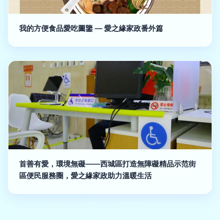
我的方便食品愛吃圖鑒 — 愛之緣家政番外篇
首善有愛，環境無礙——西城區打造無障礙精品示范街
區便民服務圈，愛之緣家政助力溫暖生活