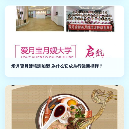
愛月寶月嫂培訓加盟 為什么它成為行業新標桿？