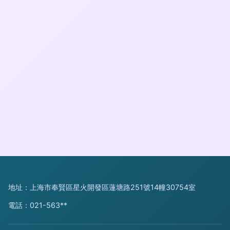
地址：上海市奉賢區星火開發區蓮塘路251號14幢30754室
電話：021-563**