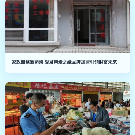
家政服務新藍海 愛君與愛之緣品牌加盟引領財富未來