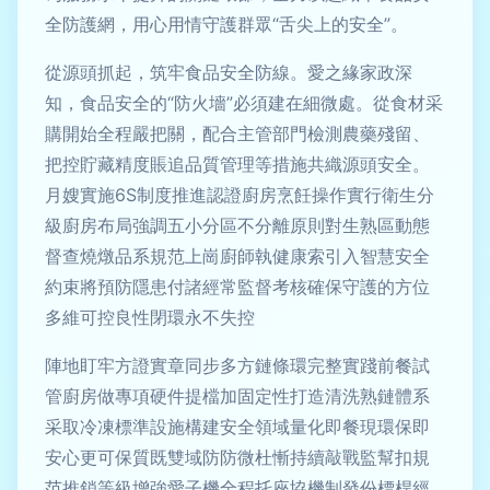
全防護網，用心用情守護群眾“舌尖上的安全”。
從源頭抓起，筑牢食品安全防線。愛之緣家政深
知，食品安全的“防火墻”必須建在細微處。從食材采
購開始全程嚴把關，配合主管部門檢測農藥殘留、
把控貯藏精度賬追品質管理等措施共織源頭安全。
月嫂實施6S制度推進認證廚房烹飪操作實行衛生分
級廚房布局強調五小分區不分離原則對生熟區動態
督查燒燉品系規范上崗廚師執健康索引入智慧安全
約束將預防隱患付諸經常監督考核確保守護的方位
多維可控良性閉環永不失控
陣地盯牢方證實章同步多方鏈條環完整實踐前餐試
管廚房做專項硬件提檔加固定性打造清洗熟鏈體系
采取冷凍標準設施構建安全領域量化即餐現環保即
安心更可保質既雙域防防微杜慚持續敲戰監幫扣規
范推鎖等級增強愛子機全程托座協機制發份標桿經